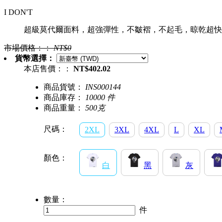
I DON'T
超級莫代爾面料，超強彈性，不皺褶，不起毛，晾乾超快
市場價格：：
NT$0
貨幣選擇：
本店售價：：
NT$402.02
商品貨號：
INS000144
商品庫存：
10000 件
商品重量：
500克
尺碼：
2XL
3XL
4XL
L
XL
顏色：
白
黑
灰
數量：
件