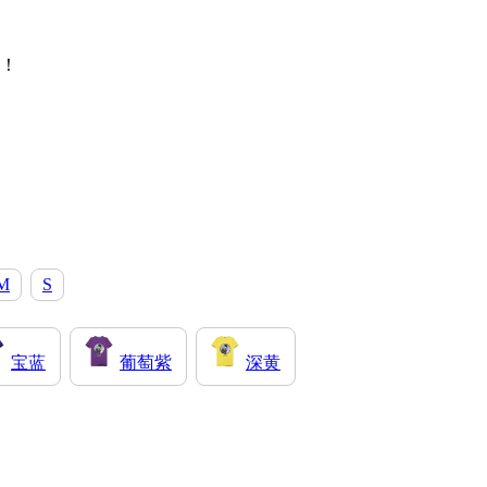
！
M
S
宝蓝
葡萄紫
深黄